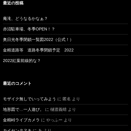
最近の投稿
庵滝、どうなるかなぁ？
赤沼駐車場、冬季OPEN！？
奥日光冬季閉鎖一覧図2022（公式！）
金精道路等 道路冬季閉鎖予定 2022
2022紅葉前線的な？
最近のコメント
モザイク無しでいってみよう
に
匿名
より
地形図で…一人遊び。
に
樋渡義晴
より
金精峠ライブカメラ
に
やっふー
より
カイセンタヌキ
に
あ
より