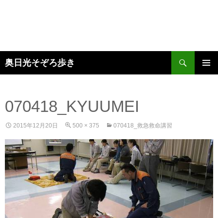
検
奥日光そぞろ歩き
索
コ
メインメ
ン
ニュー
テ
ン
070418_KYUUMEI
ツ
へ
2015年12月20日
500 × 375
070418_救急救命講習
ス
キ
ッ
プ