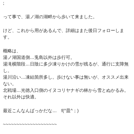
;
って事で、湯ノ湖の湖畔から歩いて来ました。
けど、これから用があるんで、詳細はまた後日フォローしま
す。
概略は、
湯ノ湖国道側…兎島以外は歩行可。
湯滝横階段…日陰に多少凍りかけの雪が残るが、通行に支障無
し。
湯川沿い…凍結箇所多し。歩けない事は無いが、オススメ出来
ない。
北戦場…光徳入口側のイヌコリヤナギの林から雪とぬかるみ。
それ以外は快適。
最近こんなんばっかだな… f(^皿^；)
~~~~~~~~~~~~~~~~~~~~