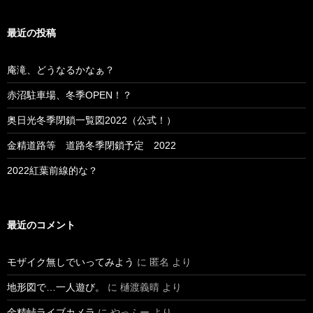
最近の投稿
庵滝、どうなるかなぁ？
赤沼駐車場、冬季OPEN！？
奥日光冬季閉鎖一覧図2022（公式！）
金精道路等 道路冬季閉鎖予定 2022
2022紅葉前線的な？
最近のコメント
モザイク無しでいってみよう
に
匿名
より
地形図で…一人遊び。
に
樋渡義晴
より
金精峠ライブカメラ
に
やっふー
より