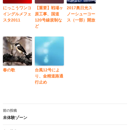
にっこうワンコ
【重要】戦場ヶ
2017奥日光ス
イングルメフェ
原工事、国道
ノーシューコー
スタ2011
120号線規制な
ス（一部）開放
ど
春の歌
台風12号によ
り、金精道路通
行止め
投
前の投稿
稿
未体験ゾーン
ナ