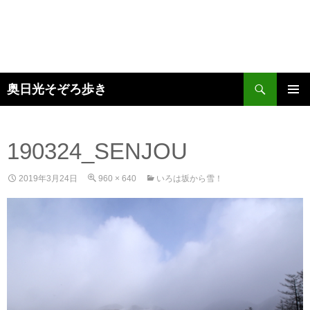
検
奥日光そぞろ歩き
索
コ
メインメ
ン
ニュー
テ
ン
190324_SENJOU
ツ
へ
2019年3月24日
960 × 640
いろは坂から雪！
ス
キ
ッ
プ