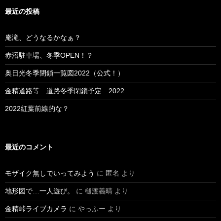
最近の投稿
庵滝、どうなるかなぁ？
赤沼駐車場、冬季OPEN！？
奥日光冬季閉鎖一覧図2022（公式！）
金精道路等 道路冬季閉鎖予定 2022
2022紅葉前線的な？
最近のコメント
モザイク無しでいってみよう
に
匿名
より
地形図で…一人遊び。
に
樋渡義晴
より
金精峠ライブカメラ
に
やっふー
より