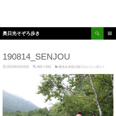
検
奥日光そぞろ歩き
索
コ
メインメ
ン
ニュー
テ
ン
190814_SENJOU
ツ
へ
2019年8月15日
960 × 642
徳光＆木佐の知りたいニッポン！
ス
キ
ッ
プ