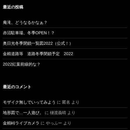
最近の投稿
庵滝、どうなるかなぁ？
赤沼駐車場、冬季OPEN！？
奥日光冬季閉鎖一覧図2022（公式！）
金精道路等 道路冬季閉鎖予定 2022
2022紅葉前線的な？
最近のコメント
モザイク無しでいってみよう
に
匿名
より
地形図で…一人遊び。
に
樋渡義晴
より
金精峠ライブカメラ
に
やっふー
より