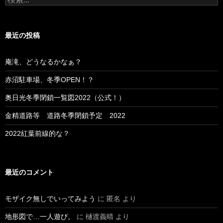
索:
最近の投稿
庵滝、どうなるかなぁ？
赤沼駐車場、冬季OPEN！？
奥日光冬季閉鎖一覧図2022（公式！）
金精道路等 道路冬季閉鎖予定 2022
2022紅葉前線的な？
最近のコメント
モザイク無しでいってみよう
に
匿名
より
地形図で…一人遊び。
に
樋渡義晴
より