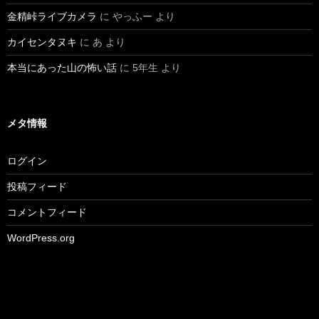
金精峠ライブカメラ
に
やっふー
より
カイセンタヌキ
に
あ
より
本当にあった山の怖い話
に
5年生
より
メタ情報
ログイン
投稿フィード
コメントフィード
WordPress.org