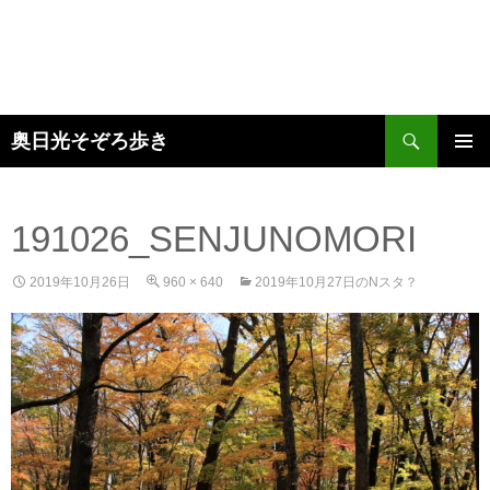
検
奥日光そぞろ歩き
索
コ
メインメ
ン
ニュー
テ
ン
191026_SENJUNOMORI
ツ
へ
2019年10月26日
960 × 640
2019年10月27日のNスタ？
ス
キ
ッ
プ