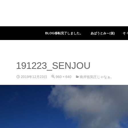
コンテンツへスキップ
BLOG移転完了しました。
あばうとみ～(仮)
そ 
191223_SENJOU
2019年12月23日
960 × 640
南岸低気圧じゃなぁ。