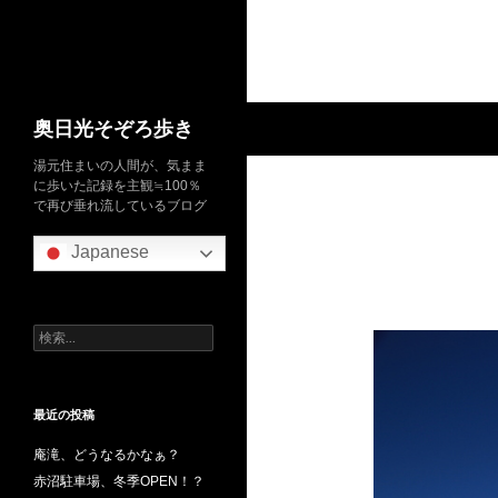
検
奥日光そぞろ歩き
索
湯元住まいの人間が、気まま
に歩いた記録を主観≒100％
で再び垂れ流しているブログ
Japanese
検
索:
最近の投稿
庵滝、どうなるかなぁ？
赤沼駐車場、冬季OPEN！？