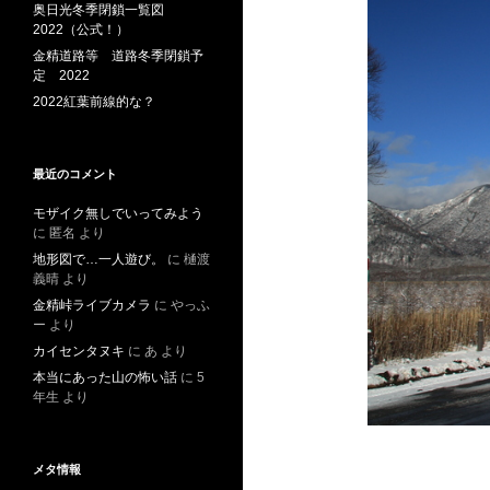
奥日光冬季閉鎖一覧図
2022（公式！）
金精道路等 道路冬季閉鎖予
定 2022
2022紅葉前線的な？
最近のコメント
モザイク無しでいってみよう
に
匿名
より
地形図で…一人遊び。
に
樋渡
義晴
より
金精峠ライブカメラ
に
やっふ
ー
より
カイセンタヌキ
に
あ
より
本当にあった山の怖い話
に
5
年生
より
メタ情報