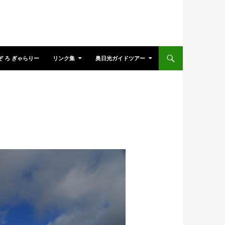
ぞ ろ ぎゃらりー
リンク集
奥日光ガイドツアー