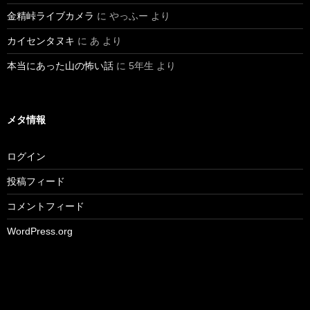
金精峠ライブカメラ
に
やっふー
より
カイセンタヌキ
に
あ
より
本当にあった山の怖い話
に
5年生
より
メタ情報
ログイン
投稿フィード
コメントフィード
WordPress.org