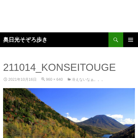
検
奥日光そぞろ歩き
索
コ
メインメ
ン
ニュー
テ
ン
211014_KONSEITOUGE
ツ
へ
2021年10月16日
960 × 640
冷えないなぁ。。。
ス
キ
ッ
プ