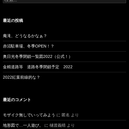
索:
最近の投稿
庵滝、どうなるかなぁ？
赤沼駐車場、冬季OPEN！？
奥日光冬季閉鎖一覧図2022（公式！）
金精道路等 道路冬季閉鎖予定 2022
2022紅葉前線的な？
最近のコメント
モザイク無しでいってみよう
に
匿名
より
地形図で…一人遊び。
に
樋渡義晴
より