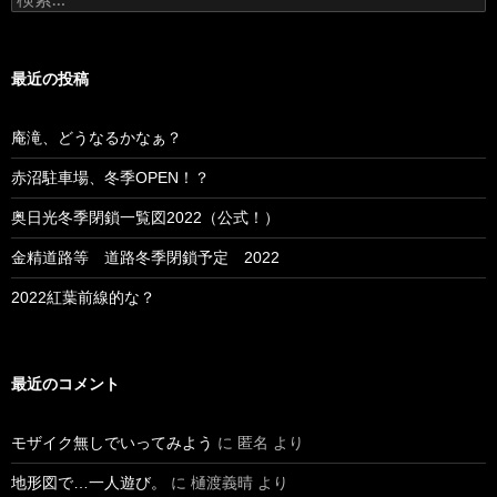
索:
最近の投稿
庵滝、どうなるかなぁ？
赤沼駐車場、冬季OPEN！？
奥日光冬季閉鎖一覧図2022（公式！）
金精道路等 道路冬季閉鎖予定 2022
2022紅葉前線的な？
最近のコメント
モザイク無しでいってみよう
に
匿名
より
地形図で…一人遊び。
に
樋渡義晴
より