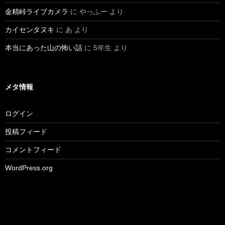
金精峠ライブカメラ
に
やっふー
より
カイセンタヌキ
に
あ
より
本当にあった山の怖い話
に
5年生
より
メタ情報
ログイン
投稿フィード
コメントフィード
WordPress.org