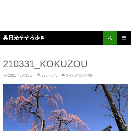
検
奥日光そぞろ歩き
索
コ
メインメ
ン
ニュー
テ
ン
210331_KOKUZOU
ツ
へ
2021年3月31日
960 × 640
3月なのに桜満開
ス
キ
ッ
プ