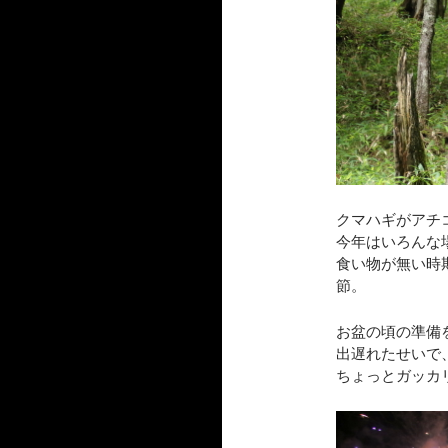
クマハギがアチ
今年はいろんな
食い物が無い時
節。
お盆の頃の準備を
出遅れたせいで
ちょっとガッカ