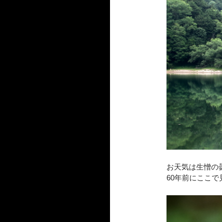
お天気は生憎の
60年前にここ