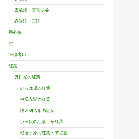
雲竜瀑・雲竜渓谷
霧降滝・三滝
番外編
空
管理者用
紅葉
奥日光の紅葉
いろは坂の紅葉
中禅寺湖の紅葉
切込刈込湖の紅葉
小田代の紅葉・草紅葉
戦場ヶ原の紅葉・草紅葉