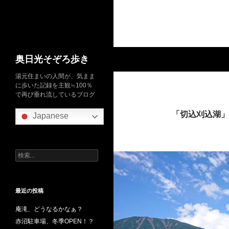
検
奥日光そぞろ歩き
索
湯元住まいの人間が、気まま
に歩いた記録を主観≒100％
で再び垂れ流しているブログ
「切込刈込湖」
Japanese
検
索:
最近の投稿
庵滝、どうなるかなぁ？
赤沼駐車場、冬季OPEN！？