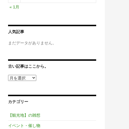
« 1月
人気記事
まだデータがありません。
古い記事はここから。
古
い
記
事
は
カテゴリー
こ
こ
か
【観光地】の雑想
ら。
イベント・催し物