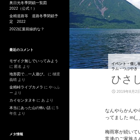
奥日光冬季閉鎖一覧図
2022（公式！）
金精道路等 道路冬季閉鎖予
定 2022
2022紅葉前線的な？
最近のコメント
モザイク無しでいってみよう
イベント・催し
に
匿名
より
ラム・つぶやき
地形図で…一人遊び。
に
樋渡
ひさ
義晴
より
金精峠ライブカメラ
に
やっふ
2019年8月2
ー
より
カイセンタヌキ
に
あ
より
本当にあった山の怖い話
に
5
なんやらかんや
年生
より
ってました m(_ 
梅雨寒が続いて
メタ情報
常連のご家族さ