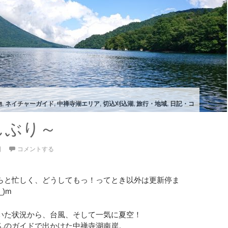
物
,
ネイチャーガイド
,
中禅寺湖エリア
,
切込刈込湖
,
旅行・地域
,
日記・コ
しぶり～
日
コメントする
らと忙しく、どうしてもっ！ってとき以外は更新停ま
_)m
いた状況から、台風、そして一気に夏空！
んのガイドで出かけた中禅寺湖南岸。