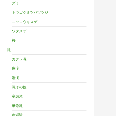
ズミ
トウゴクミツバツツジ
ニッコウキスゲ
ワタスゲ
桜
滝
カクレ滝
庵滝
湯滝
滝その他
竜頭滝
華厳滝
赤岩滝