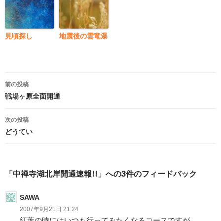
見頃探し
地震後の雲竜瀑
投
前の投稿
稿
戦場ヶ原全面開通
ナ
次の投稿
ビ
どうてい
ゲ
ー
「中禅寺湖北岸開通速報!!」への3件のフィードバック
シ
SAWA
ョ
2007年9月21日 21:24
ン
紅葉の時にはいつも行ってみたくなるコースですが、、、