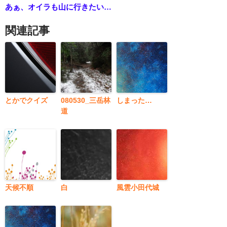
あぁ、オイラも山に行きたい…
関連記事
とかでクイズ
080530_三岳林
しまった…
道
天候不順
白
風雲小田代城