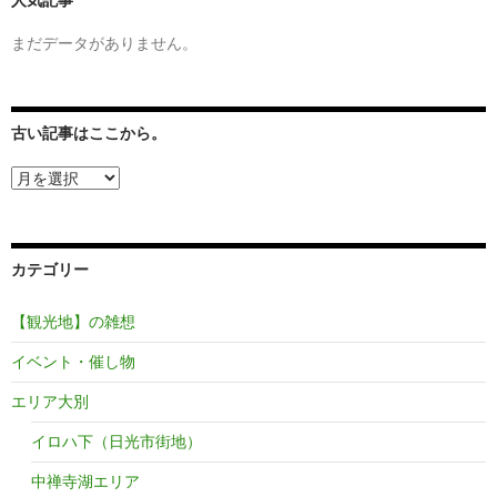
人気記事
まだデータがありません。
古い記事はここから。
古
い
記
事
は
カテゴリー
こ
こ
か
【観光地】の雑想
ら。
イベント・催し物
エリア大別
イロハ下（日光市街地）
中禅寺湖エリア