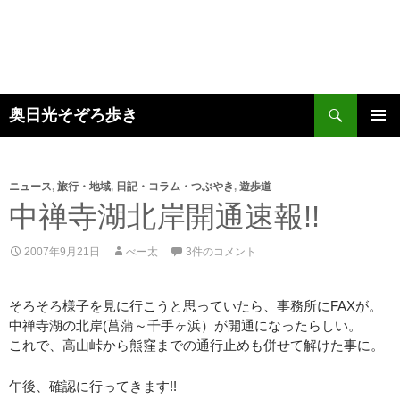
検
奥日光そぞろ歩き
索
コ
メインメ
ン
ニュー
テ
ン
ニュース
,
旅行・地域
,
日記・コラム・つぶやき
,
遊歩道
ツ
中禅寺湖北岸開通速報!!
へ
ス
2007年9月21日
べー太
3件のコメント
キ
ッ
プ
そろそろ様子を見に行こうと思っていたら、事務所にFAXが。
中禅寺湖の北岸(菖蒲～千手ヶ浜）が開通になったらしい。
これで、高山峠から熊窪までの通行止めも併せて解けた事に。
午後、確認に行ってきます!!