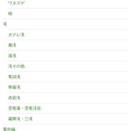
ワタスゲ
桜
滝
カクレ滝
庵滝
湯滝
滝その他
竜頭滝
華厳滝
赤岩滝
雲竜瀑・雲竜渓谷
霧降滝・三滝
番外編