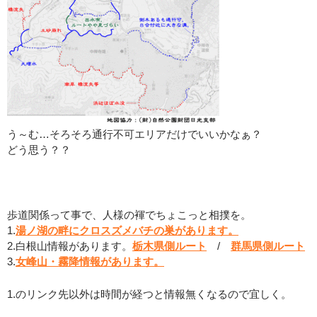
う～む…そろそろ通行不可エリアだけでいいかなぁ？
どう思う？？
：
歩道関係って事で、人様の褌でちょこっと相撲を。
1.
湯ノ湖の畔にクロスズメバチの巣があります。
2.白根山情報があります。
栃木県側ルート
/
群馬県側ルート
3.
女峰山・霧降情報があります。
1.のリンク先以外は時間が経つと情報無くなるので宜しく。