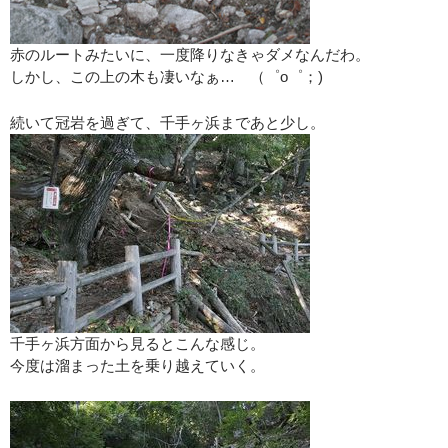
赤のルートみたいに、一度降りなきゃダメなんだわ。
しかし、この上の木も凄いなぁ… （゜o゜；)
続いて冠岩を過ぎて、千手ヶ浜まであと少し。
千手ヶ浜方面から見るとこんな感じ。
今度は溜まった土を乗り越えていく。