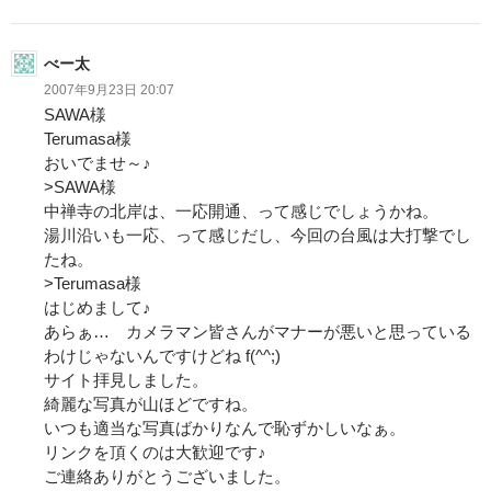
べー太
2007年9月23日 20:07
SAWA様
Terumasa様
おいでませ～♪
>SAWA様
中禅寺の北岸は、一応開通、って感じでしょうかね。
湯川沿いも一応、って感じだし、今回の台風は大打撃でし
たね。
>Terumasa様
はじめまして♪
あらぁ… カメラマン皆さんがマナーが悪いと思っている
わけじゃないんですけどね f(^^;)
サイト拝見しました。
綺麗な写真が山ほどですね。
いつも適当な写真ばかりなんで恥ずかしいなぁ。
リンクを頂くのは大歓迎です♪
ご連絡ありがとうございました。