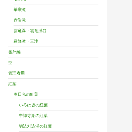
華厳滝
赤岩滝
雲竜瀑・雲竜渓谷
霧降滝・三滝
番外編
空
管理者用
紅葉
奥日光の紅葉
いろは坂の紅葉
中禅寺湖の紅葉
切込刈込湖の紅葉