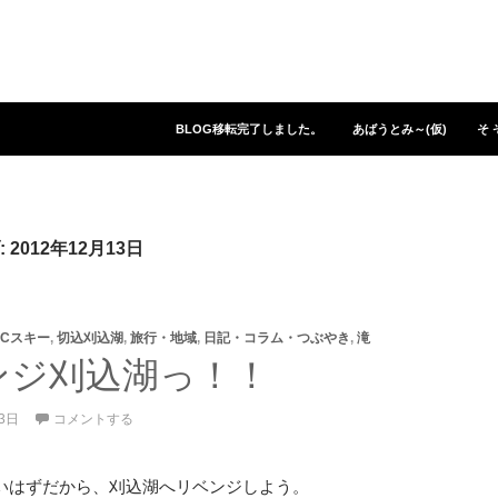
コンテンツへスキップ
BLOG移転完了しました。
あばうとみ～(仮)
そ 
2012年12月13日
Cスキー
,
切込刈込湖
,
旅行・地域
,
日記・コラム・つぶやき
,
滝
ンジ刈込湖っ！！
13日
コメントする
いはずだから、刈込湖へリベンジしよう。