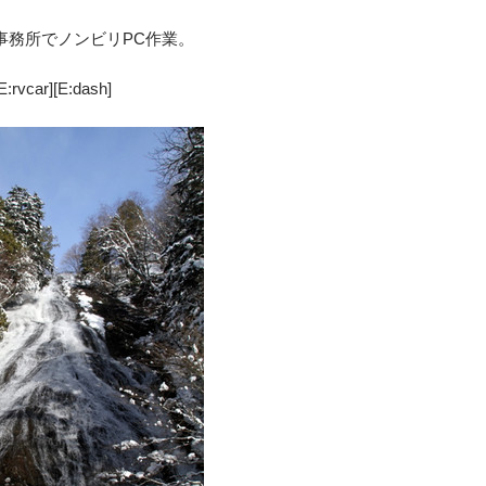
事務所でノンビリPC作業。
car][E:dash]