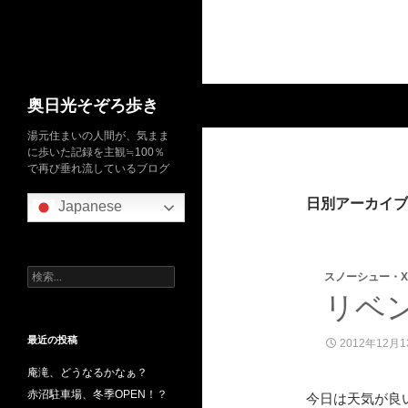
検
奥日光そぞろ歩き
索
湯元住まいの人間が、気まま
に歩いた記録を主観≒100％
で再び垂れ流しているブログ
日別アーカイブ: 
Japanese
検
スノーシュー・X
索:
リベ
最近の投稿
2012年12月
庵滝、どうなるかなぁ？
赤沼駐車場、冬季OPEN！？
今日は天気が良