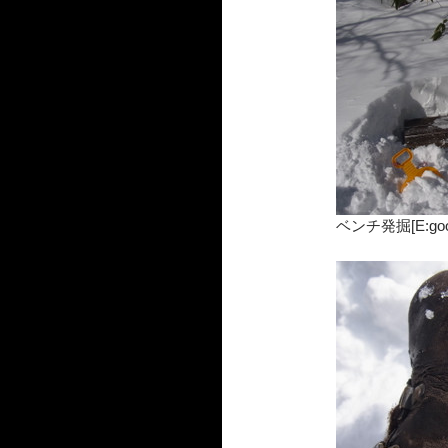
ベンチ発掘[E:goo