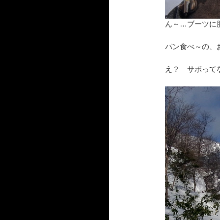
ん～…ブーツに
パン食べ～の、
え？ サボって