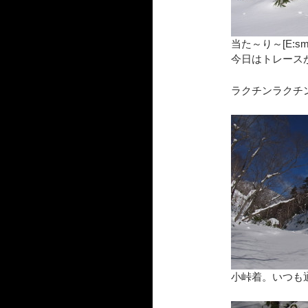
当た～り～[E:smi
今日はトレース
ラクチンラクチ
小峠着。いつも通