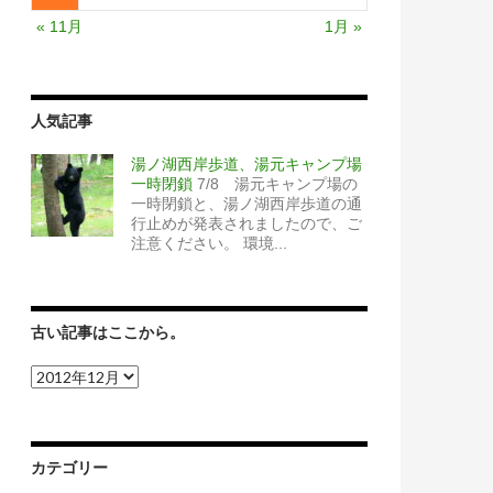
« 11月
1月 »
人気記事
湯ノ湖西岸歩道、湯元キャンプ場
一時閉鎖
7/8 湯元キャンプ場の
一時閉鎖と、湯ノ湖西岸歩道の通
行止めが発表されましたので、ご
注意ください。 環境...
古い記事はここから。
古
い
記
事
は
カテゴリー
こ