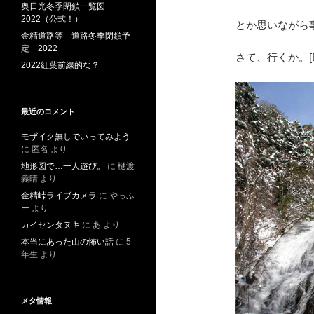
奥日光冬季閉鎖一覧図
2022（公式！）
とか思いながら
金精道路等 道路冬季閉鎖予
定 2022
さて、行くか。[E:rv
2022紅葉前線的な？
最近のコメント
モザイク無しでいってみよう
に
匿名
より
地形図で…一人遊び。
に
樋渡
義晴
より
金精峠ライブカメラ
に
やっふ
ー
より
カイセンタヌキ
に
あ
より
本当にあった山の怖い話
に
5
年生
より
メタ情報