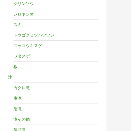
クリンソウ
シロヤシオ
ズミ
トウゴクミツバツツジ
ニッコウキスゲ
ワタスゲ
桜
滝
カクレ滝
庵滝
湯滝
滝その他
竜頭滝