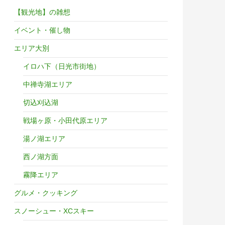
こ
か
【観光地】の雑想
ら。
イベント・催し物
エリア大別
イロハ下（日光市街地）
中禅寺湖エリア
切込刈込湖
戦場ヶ原・小田代原エリア
湯ノ湖エリア
西ノ湖方面
霧降エリア
グルメ・クッキング
スノーシュー・XCスキー