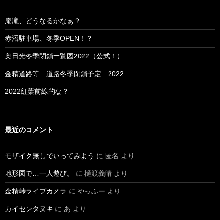
庵滝、どうなるかなぁ？
赤沼駐車場、冬季OPEN！？
奥日光冬季閉鎖一覧図2022（公式！）
金精道路等 道路冬季閉鎖予定 2022
2022紅葉前線的な？
最近のコメント
モザイク無しでいってみよう
に
匿名
より
地形図で…一人遊び。
に
樋渡義晴
より
金精峠ライブカメラ
に
やっふー
より
カイセンタヌキ
に
あ
より