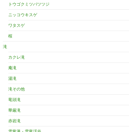
トウゴクミツバツツジ
ニッコウキスゲ
ワタスゲ
桜
滝
カクレ滝
庵滝
湯滝
滝その他
竜頭滝
華厳滝
赤岩滝
雲竜瀑・雲竜渓谷