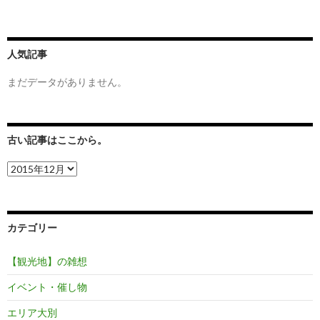
人気記事
まだデータがありません。
古い記事はここから。
古
い
記
事
は
カテゴリー
こ
こ
か
【観光地】の雑想
ら。
イベント・催し物
エリア大別