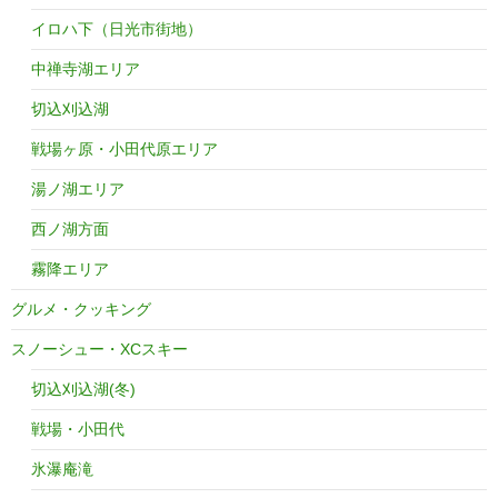
イロハ下（日光市街地）
中禅寺湖エリア
切込刈込湖
戦場ヶ原・小田代原エリア
湯ノ湖エリア
西ノ湖方面
霧降エリア
グルメ・クッキング
スノーシュー・XCスキー
切込刈込湖(冬)
戦場・小田代
氷瀑庵滝