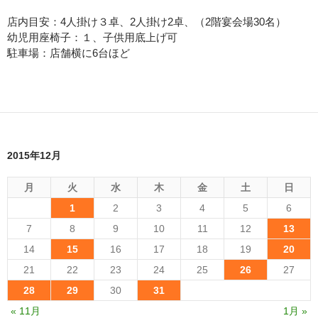
店内目安：4人掛け３卓、2人掛け2卓、（2階宴会場30名）
幼児用座椅子：１、子供用底上げ可
駐車場：店舗横に6台ほど
2015年12月
月
火
水
木
金
土
日
1
2
3
4
5
6
7
8
9
10
11
12
13
14
15
16
17
18
19
20
21
22
23
24
25
26
27
28
29
30
31
« 11月
1月 »