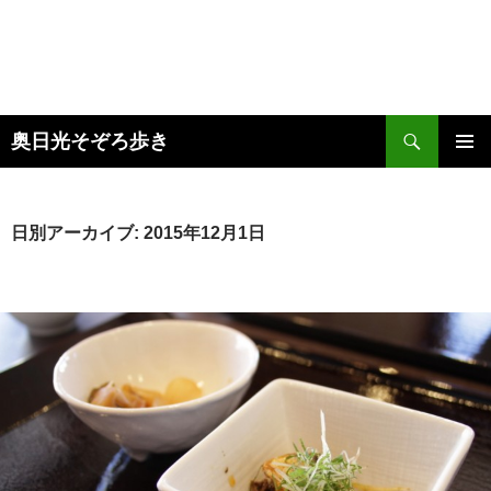
検
奥日光そぞろ歩き
索
コ
メインメ
ン
ニュー
テ
ン
日別アーカイブ: 2015年12月1日
ツ
へ
ス
キ
ッ
プ