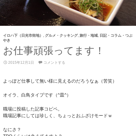
イロハ下（日光市街地）
,
グルメ・クッキング
,
旅行・地域
,
日記・コラム・つぶ
やき
お仕事頑張ってます！
2015年12月1日
コメントする
よっぽど仕事して無い様に見えるのだろうなぁ（苦笑）
オイラ、白鳥タイプです（^皿^）
職場に投稿した記事コピペ。
職場記事にしては珍しく、ちょっとおふざけモードｗ
なにさ？