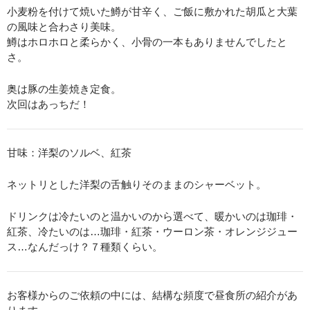
小麦粉を付けて焼いた鱒が甘辛く、ご飯に敷かれた胡瓜と
大葉
の風味と合わさり美味。
鱒はホロホロと柔らかく、小骨の一本もありませんでした
と
さ。
奥は豚の生姜焼き定食。
次回はあっちだ！
甘味：洋梨のソルベ、紅茶
ネットリとした洋梨の舌触りそのままのシャーベット。
ドリンクは冷たいのと温かいのから選べて、暖かいのは珈
琲・
紅茶、冷たいのは…珈琲・紅茶・ウーロン茶・オレン
ジジュー
ス…なんだっけ？７種類くらい。
お客様からのご依頼の中には、結構な頻度で昼食所の紹介があ