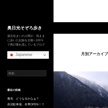
検
奥日光そぞろ歩き
索
湯元住まいの人間が、気まま
に歩いた記録を主観≒100％
で再び垂れ流しているブログ
月別アーカイブ: 
Japanese
検
索:
最近の投稿
庵滝、どうなるかなぁ？
赤沼駐車場、冬季OPEN！？