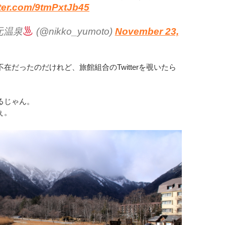
tter.com/9tmPxtJb45
元温泉
(@nikko_yumoto)
November 23,
在だったのだけれど、旅館組合のTwitterを覗いたら
るじゃん。
ぇ。