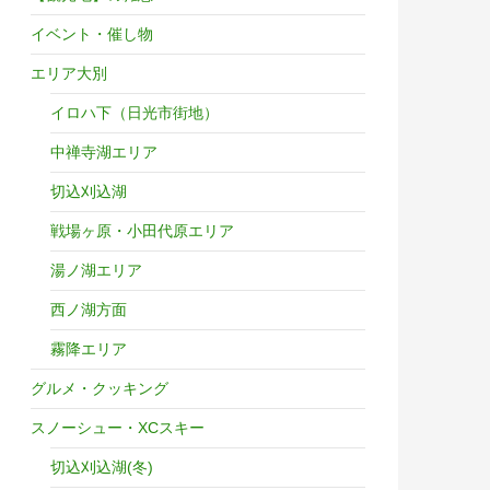
ら。
イベント・催し物
エリア大別
イロハ下（日光市街地）
中禅寺湖エリア
切込刈込湖
戦場ヶ原・小田代原エリア
湯ノ湖エリア
西ノ湖方面
霧降エリア
グルメ・クッキング
スノーシュー・XCスキー
切込刈込湖(冬)