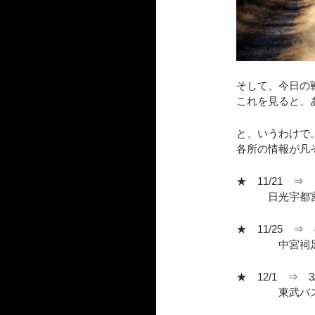
そして、今日の
これを見ると、
と、いうわけで
各所の情報が凡
★ 11/21 ⇒ 1
日光宇都宮有料
★ 11/25 ⇒ 4
中宮祠足尾
★ 12/1 ⇒ 3/
東武バス 