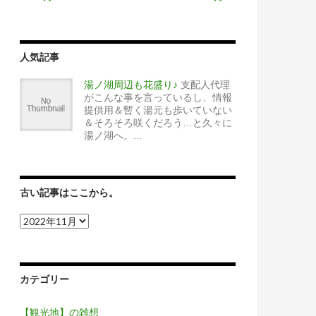
人気記事
湯ノ湖周辺も花盛り♪
支配人代理
がこんな事を言っているし、情報
提供用＆暫く湯元も歩いていない
＆そろそろ咲くだろう…と久々に
湯ノ湖へ。...
古い記事はここから。
古
い
記
事
は
カテゴリー
こ
こ
か
【観光地】の雑想