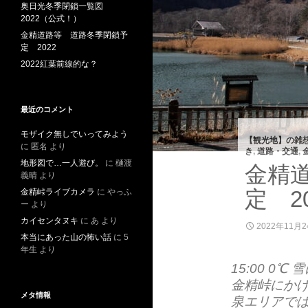
奥日光冬季閉鎖一覧図
2022（公式！）
金精道路等 道路冬季閉鎖予
定 2022
2022紅葉前線的な？
最近のコメント
モザイク無しでいってみよう
【観光地】の雑
に
匿名
より
き
,
道路・交通
,
地形図で…一人遊び。
に
樋渡
金精
義晴
より
定 20
金精峠ライブカメラ
に
やっふ
ー
より
カイセンタヌキ
に
あ
より
2022年11月
本当にあった山の怖い話
に
5
年生
より
15:00 0
金精峠にか
メタ情報
泉エリアで