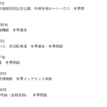
31
別荘記念公園、中禅寺湖ボートハウス 冬季閉
/初旬
船 冬季運休
21
赤沼駐車場 冬季運休・冬季閉鎖
/下旬
 冬季閉鎖
/31
館 冬季メンテナンス休館
/25
線（金精道路） 冬季閉鎖