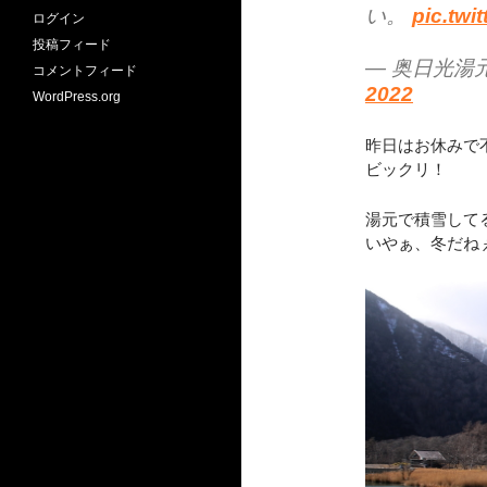
い。
pic.twi
ログイン
投稿フィード
— 奥日光湯
コメントフィード
2022
WordPress.org
昨日はお休みで不
ビックリ！
湯元で積雪して
いやぁ、冬だね