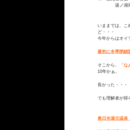
湯ノ湖周回
いままでは、こ
ど・・・
今年からはオイ
最初に冬季閉鎖図
そこから、「
な
10年かぁ。
長かった・・・
でも理解者が得
奥日光湯元温泉（試