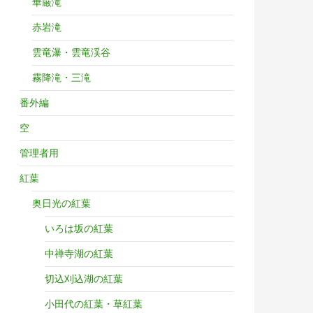
華厳滝
赤岩滝
雲竜瀑・雲竜渓谷
霧降滝・三滝
番外編
空
管理者用
紅葉
奥日光の紅葉
いろは坂の紅葉
中禅寺湖の紅葉
切込刈込湖の紅葉
小田代の紅葉・草紅葉