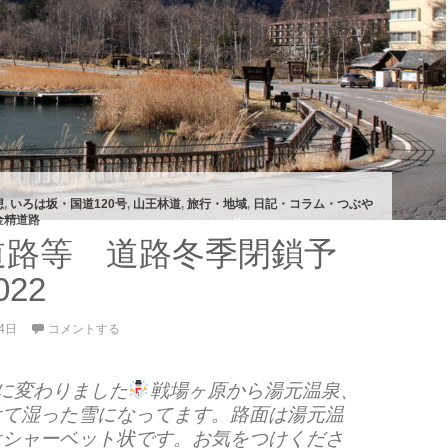
想
,
いろは坂・国道120号
,
山王林道
,
旅行・地域
,
日記・コラム・つぶや
金精道路
道路等 道路冬季閉鎖予
22
24日
コメントする
℃ 雪に変わりました
戦場ヶ原から湯元温泉、
けて湿った雪になってます。路面は湯元温
はシャーベット状です。お気をつけくださ