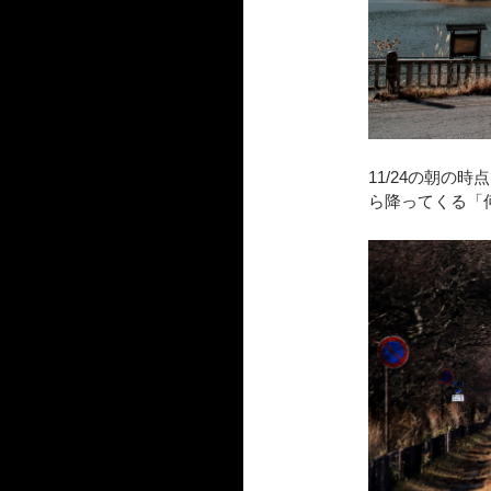
11/24の朝の
ら降ってくる「