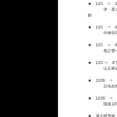
★ 12/1 ⇒ 3/
伊・英大使館
鎖
★ 12/1 ⇒ 4
中禅寺湖機
★ 12/1 ⇒ 4/
低公害バス、
★ 12/1 ⇒ 4
山王林道
★ 12/26 ⇒ 3
日光自然博物
★ 12/26 ⇒ 4
国道120号
★ 湯元積雪後