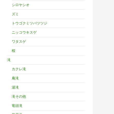
シロヤシオ
ズミ
トウゴクミツバツツジ
ニッコウキスゲ
ワタスゲ
桜
滝
カクレ滝
庵滝
湯滝
滝その他
竜頭滝