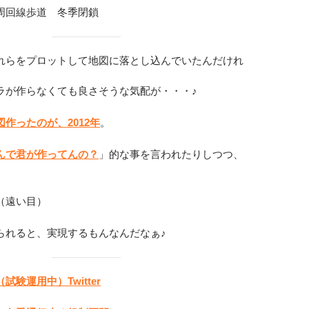
線歩道 冬季閉鎖
れらをプロットして地図に落とし込んでいたんだけれ
ラが作らなくても良さそうな気配が・・・♪
作ったのが、2012年
。
んで君が作ってんの？
」的な事を言われたりしつつ、
（遠い目）
られると、実現するもんなんだなぁ♪
験運用中）Twitter