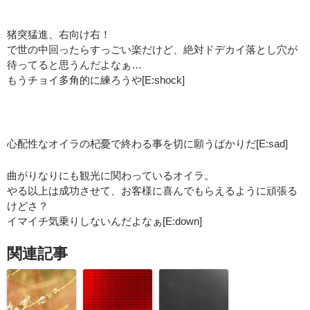
：
猪突猛進、右向け右！
で世の中回ったらすっごい楽だけど、絶対ドデカイ落とし穴が
待ってると思うんだよなぁ…
もうチョイ多角的に練ろうや[E:shock]
：
心配性なオイラの杞憂で終わる事を切に願うばかりだ[E:sad]
曲がりなりにも観光に関わっているオイラ。
やる以上は成功させて、お客様に喜んでもらえるように頑張る
けどさ？
イマイチ気乗りしないんだよなぁ[E:down]
関連記事