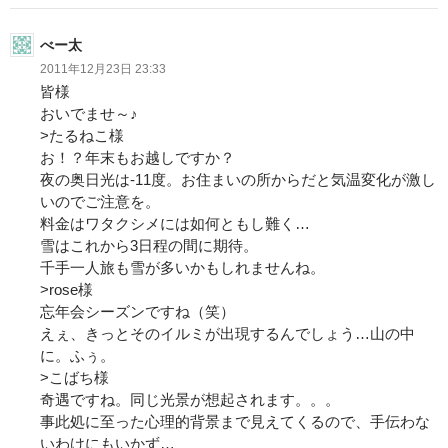
べー太
2011年12月23日 23:33
皆様
おいでませ～♪
>たるねこ様
お！？年末もお越しですか？
夜の奥日光は-11度。お住まいの所からだと気温変化が激し
いのでご注意を。
料金はワタクシメには如何ともし難く…
雪はこれから3日程の間に期待。
千手一人旅も雪が多いかもしれませんね。
>rose様
忘年会シーズンですね（笑）
えぇ、きっとそのイルミが出現するんでしょう…山の中
に。ふぅ。
>こばち様
奇遇ですね。同じ光景が想起されます。。。
事此処に至った心理的背景まで見えてくるので、手伝わな
いわけにもいかず…