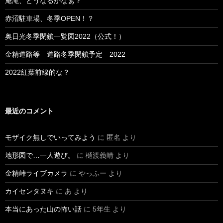
庵滝、どうなるかなぁ？
赤沼駐車場、冬季OPEN！？
奥日光冬季閉鎖一覧図2022（公式！）
金精道路等 道路冬季閉鎖予定 2022
2022紅葉前線的な？
最近のコメント
モザイク無しでいってみよう
に
匿名
より
地形図で…一人遊び。
に
樋渡義晴
より
金精峠ライブカメラ
に
やっふー
より
カイセンタヌキ
に
あ
より
本当にあった山の怖い話
に
5年生
より