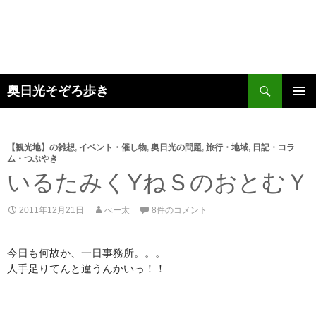
検
奥日光そぞろ歩き
索
コ
メインメ
ン
ニュー
テ
ン
【観光地】の雑想
,
イベント・催し物
,
奥日光の問題
,
旅行・地域
,
日記・コラ
ム・つぶやき
ツ
いるたみくYねＳのおとむＹ
へ
ス
キ
2011年12月21日
べー太
8件のコメント
ッ
プ
今日も何故か、一日事務所。。。
人手足りてんと違うんかいっ！！
：