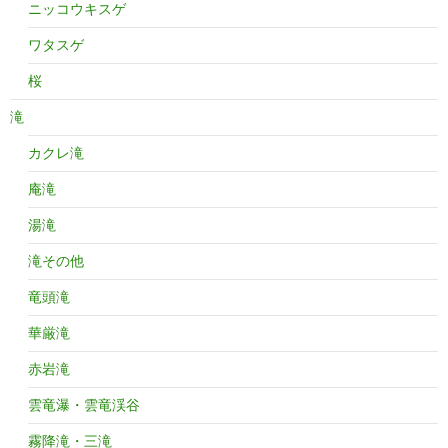
ニッコウキスゲ
ワタスゲ
桜
滝
カクレ滝
庵滝
湯滝
滝その他
竜頭滝
華厳滝
赤岩滝
雲竜瀑・雲竜渓谷
霧降滝・三滝