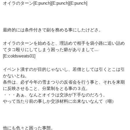
オイラのターン[E:punch][E:punch][E:punch]
：
最終的には条件付きで副を務める事にしたけどさ。
オイラのターンを始めると、理詰めで相手を袋小路に追い詰め
てタコ殴りにしてしまう困った癖がありまして…
[E:coldsweats01]
イベント潰すのが目的じゃないし、若僧としては引くとこは引
かないとね。
条件は、必ず今年の雪まつりの反省会を行う事と、それを来期
に反映させること、分業制をとる事の３点。
・・・あぁ、なんとオイラは交渉が下手なのだろう。
やって当たり前の事しか交渉材料に出来ないなんて（嘲）
：
他にも色々と困った事態。