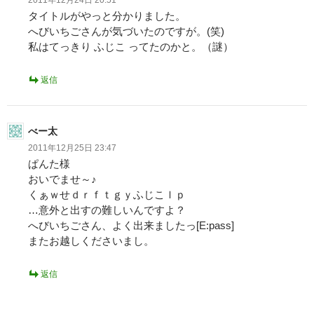
2011年12月24日 20:51
タイトルがやっと分かりました。
へびいちごさんが気づいたのですが。(笑)
私はてっきり ふじこ ってたのかと。（謎）
返信
べー太
2011年12月25日 23:47
ぱんた様
おいでませ～♪
くぁｗせｄｒｆｔｇｙふじこｌｐ
…意外と出すの難しいんですよ？
へびいちごさん、よく出来ましたっ[E:pass]
またお越しくださいまし。
返信