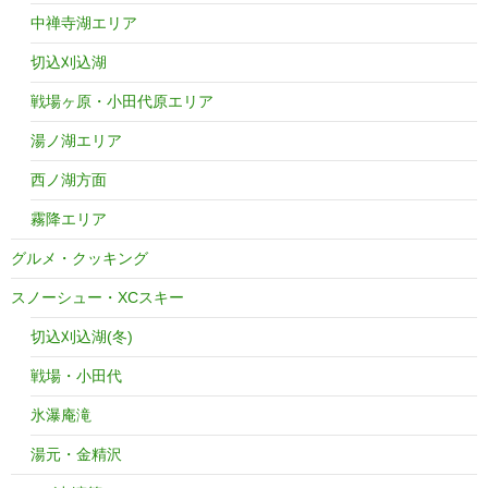
中禅寺湖エリア
切込刈込湖
戦場ヶ原・小田代原エリア
湯ノ湖エリア
西ノ湖方面
霧降エリア
グルメ・クッキング
スノーシュー・XCスキー
切込刈込湖(冬)
戦場・小田代
氷瀑庵滝
湯元・金精沢