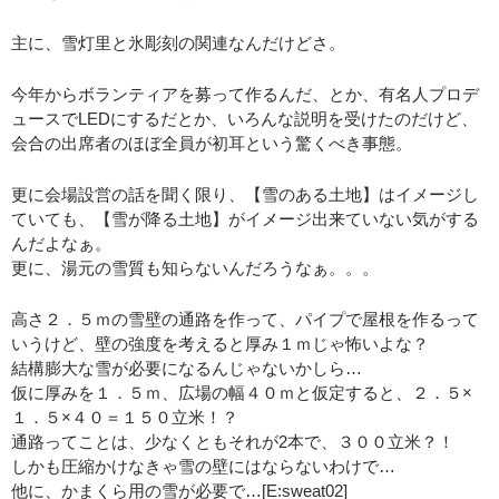
主に、雪灯里と氷彫刻の関連なんだけどさ。
今年からボランティアを募って作るんだ、とか、有名人プロデ
ュースでLEDにするだとか、いろんな説明を受けたのだけど、
会合の出席者のほぼ全員が初耳という驚くべき事態。
更に会場設営の話を聞く限り、【雪のある土地】はイメージし
ていても、【雪が降る土地】がイメージ出来ていない気がする
んだよなぁ。
更に、湯元の雪質も知らないんだろうなぁ。。。
高さ２．５ｍの雪壁の通路を作って、パイプで屋根を作るって
いうけど、壁の強度を考えると厚み１ｍじゃ怖いよな？
結構膨大な雪が必要になるんじゃないかしら…
仮に厚みを１．５ｍ、広場の幅４０ｍと仮定すると、２．５×
１．５×４０＝１５０立米！？
通路ってことは、少なくともそれが2本で、３００立米？！
しかも圧縮かけなきゃ雪の壁にはならないわけで…
他に、かまくら用の雪が必要で…[E:sweat02]