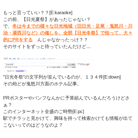
もっと言っていい？？[E:karaoke]
この前、【日光夏祭】があったじゃない？
で、
冬は今までの様々な日光地域（旧日光・足尾・鬼怒川・川
治・湯西川など）の催しを、全部【日光冬祭】で括って、大々
的にPRをする
んじゃなかったっけ？？
そのサイトをずっと待っていたんだけど…
”日光冬祭”の文字列が並んでいるのが、１３４件[E:down]
その殆どが鬼怒川方面のホテル記事。
PRポスターやパンフなんかに予算組んでいるんだろうけどさ
ぁ？
このインターネット全盛のご時勢[E:pc]
駅でチラッと見かけて、興味を持って検索かけても情報が出て
こないってのはどうなのよ？