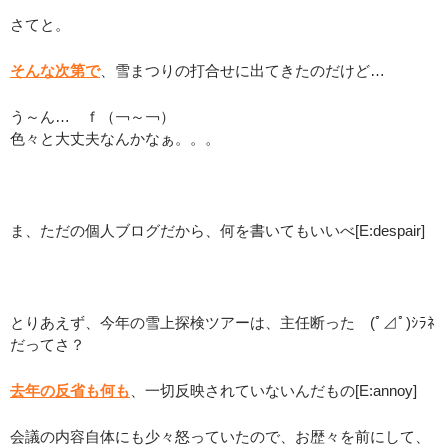
さてと。
そんな次第で
、雪まつりの打合せに出てきたのだけど…
う～ん… ｆ（￢～￢）
色々と大丈夫なんかなぁ。。。
：
ま、ただの個人ブログだから、何を書いてもいいべ[E:despair]
：
とりあえず、今年の雪上探検ツアーは、主任断った (ﾟ⊿ﾟ)ｼﾗﾈ
だってさ？
去年の反省も何も
、一切反映されていないんだもの[E:annoy]
会議の内容自体にも少々怒っていたので、お歴々を前にして、