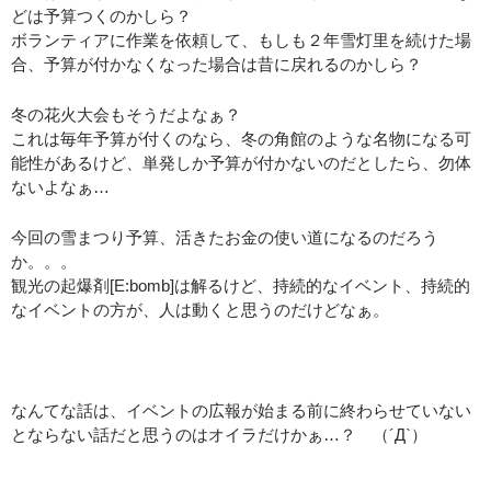
どは予算つくのかしら？
ボランティアに作業を依頼して、もしも２年雪灯里を続けた場
合、予算が付かなくなった場合は昔に戻れるのかしら？
冬の花火大会もそうだよなぁ？
これは毎年予算が付くのなら、冬の角館のような名物になる可
能性があるけど、単発しか予算が付かないのだとしたら、勿体
ないよなぁ…
今回の雪まつり予算、活きたお金の使い道になるのだろう
か。。。
観光の起爆剤[E:bomb]は解るけど、持続的なイベント、持続的
なイベントの方が、人は動くと思うのだけどなぁ。
：
なんてな話は、イベントの広報が始まる前に終わらせていない
とならない話だと思うのはオイラだけかぁ…？ （´Д`）
：