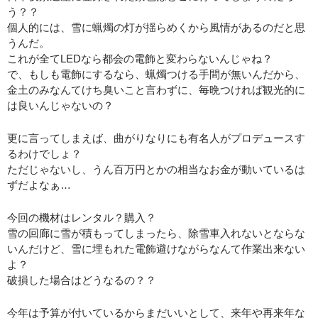
う？？
個人的には、雪に蝋燭の灯が揺らめくから風情があるのだと思
うんだ。
これが全てLEDなら都会の電飾と変わらないんじゃね？
で、もしも電飾にするなら、蝋燭つける手間が無いんだから、
金土のみなんてけち臭いこと言わずに、毎晩つければ観光的に
は良いんじゃないの？
更に言ってしまえば、曲がりなりにも有名人がプロデュースす
るわけでしょ？
ただじゃないし、うん百万円とかの相当なお金が動いているは
ずだよなぁ…
今回の機材はレンタル？購入？
雪の回廊に雪が積もってしまったら、除雪車入れないとならな
いんだけど、雪に埋もれた電飾避けながらなんて作業出来ない
よ？
破損した場合はどうなるの？？
今年は予算が付いているからまだいいとして、来年や再来年な