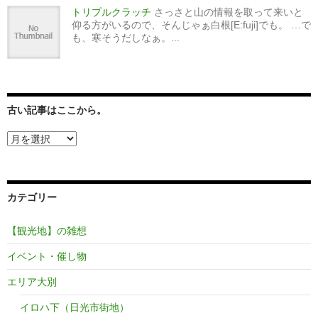
トリプルクラッチ
さっさと山の情報を取って来いと
仰る方がいるので、そんじゃぁ白根[E:fuji]でも。 …で
も、寒そうだしなぁ。...
古い記事はここから。
古
い
記
事
は
カテゴリー
こ
こ
か
【観光地】の雑想
ら。
イベント・催し物
エリア大別
イロハ下（日光市街地）