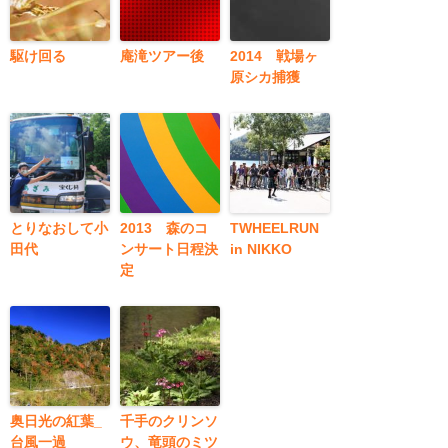
駆け回る
庵滝ツアー後
2014 戦場ヶ
原シカ捕獲
とりなおして小
2013 森のコ
TWHEELRUN
田代
ンサート日程決
in NIKKO
定
奥日光の紅葉_
千手のクリンソ
台風一過
ウ、竜頭のミツ