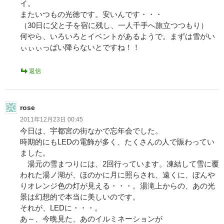
イ。
またいつもの光徳です。安いんです・・・
（30日に父と子を宿に残し、一人千手へ旅立つつもり）
何やら、いろいろとイベントがあるようで。まずは雪がい
ぃぃぃっぱい降らないとですね！！
返信
rose
2011年12月23日 00:45
今日は、宇都宮の街なかで忘年会でした。
時期的にもLEDの電飾が多く、たくさんの人で賑わってい
ました。
湯元の雪まつりには、2回行っています。凍結して雪に覆
われた湯ノ湖が、ほのかに月に照らされ、遠くに、ぼんや
りオレンジ色の灯が見える・・・。湯滝上からの、あの光
景は幻想的で本当に美しいのです。
それが、LEDに・・・。
あ～、今晩見た、あのイルミネーションが