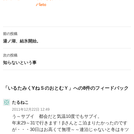
バetc
投
前の投稿
稿
湯ノ湖、結氷開始。
ナ
次の投稿
ビ
知らないという事
ゲ
ー
「いるたみくYねＳのおとむＹ」への8件のフィードバック
シ
たるねこ
ョ
2011年12月22日 12:49
ン
う～サブイ 都会だと気温10度でもサブイ。
年末29～31で行きます！βさんとこ泊まりたかったのです
が・・・30日はお高くて無理～～連泊じゃないと冬はキツ