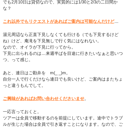
でも2月10日は貸切なので、実質的には1/30と2/3の二日間か
な？
これ以外でもリクエストがあればご案内は可能なんだけど
…
湯元周辺なら正直下見しなくても行ける（でも下見するけど
ね）けど、庵滝を下見無しで行く気にはなれない。
なので、オイラが下見に行ってから。
下見に出られるのは…来週半ばを目途に行きたいなぁと思いつ
つ、って感じ。
あと、連日はご勘弁を m(_ _)m。
自分一人で行くだけなら連日でも良いけど、ご案内はまたちょ
っと違うもんでして。
ご興味があればお問い合わせくださいませ
。
一応言っておくと。
ツアーは全員で移動するのを前提にしています。途中でトラブ
ルが生じた場合は全員で引き返すことになります。なので、ご