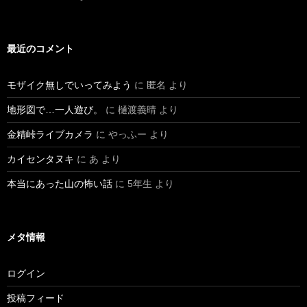
最近のコメント
モザイク無しでいってみよう
に
匿名
より
地形図で…一人遊び。
に
樋渡義晴
より
金精峠ライブカメラ
に
やっふー
より
カイセンタヌキ
に
あ
より
本当にあった山の怖い話
に
5年生
より
メタ情報
ログイン
投稿フィード