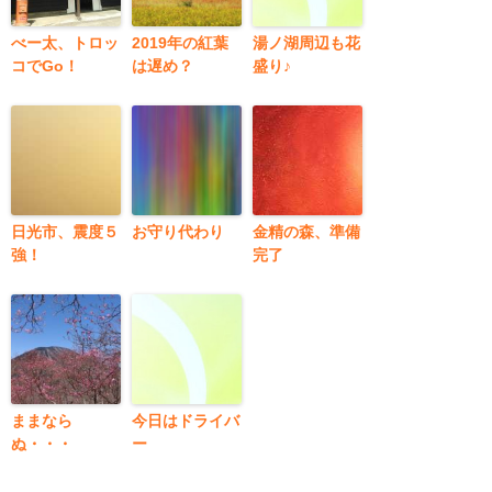
べー太、トロッ
2019年の紅葉
湯ノ湖周辺も花
コでGo！
は遅め？
盛り♪
日光市、震度５
お守り代わり
金精の森、準備
強！
完了
ままなら
今日はドライバ
ぬ・・・
ー