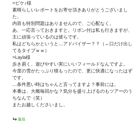
>ビケ♪様
素晴らしいレポートをお寄せ頂きありがとうございまし
た。
内容も特別問題はありませんので、ご心配なく。
あ、一応言っておきますと。リボン付は私も行きますが、
主に頑張っているのは彼らです。
私はどちらかというと…アドバイザー？？（←口だけ出し
てるタイプｗｗ）
>Layla様
歩き易く、遊びやすい実にいいフィールドなんですよ。
今度の雪がたっぷり積もったので、更に快適になったはず
です。
…条件悪い時はちゃんと言ってますよ？事前には。
本番は、大概毎回かな？気分を盛り上げるのもツアーのう
ちなんで（笑）
またお越しくださいまし。
返信