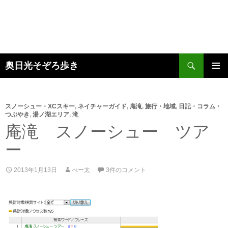
検
奥日光そぞろ歩き
索
コ
メインメ
ン
ニュー
テ
ン
スノーシュー・XCスキー
,
ネイチャーガイド
,
庵滝
,
旅行・地域
,
日記・コラム・
つぶやき
,
湯ノ湖エリア
,
滝
ツ
庵滝 スノーシュー ツア
へ
ス
ー
キ
ッ
プ
2013年1月13日
べー太
3件のコメント