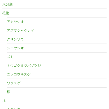
未分類
植物
アカヤシオ
アズマシャクナゲ
クリンソウ
シロヤシオ
ズミ
トウゴクミツバツツジ
ニッコウキスゲ
ワタスゲ
桜
滝