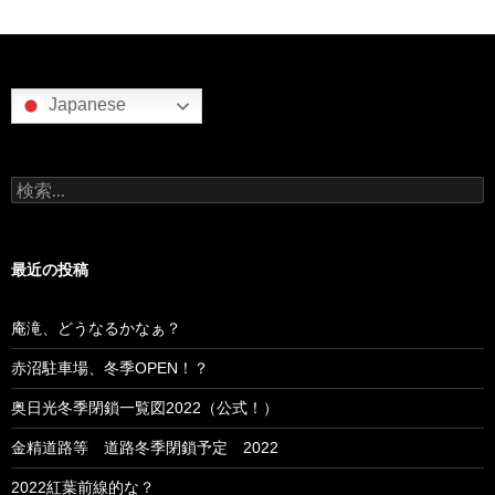
Japanese
検
索:
最近の投稿
庵滝、どうなるかなぁ？
赤沼駐車場、冬季OPEN！？
奥日光冬季閉鎖一覧図2022（公式！）
金精道路等 道路冬季閉鎖予定 2022
2022紅葉前線的な？