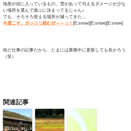
地形が頭に入っているもの、雪があって与えるダメージが少な
い場所を選んで遊ぶに決まってるじゃん♪
でも、そろそろ使える場所が減ってきた…
今度こそ、ガッツリ頼むぜ～～っ！
[E:snow][E:snow][E:snow]
：
殆ど仕事の記事だから、たまには業務中に更新しても良かろう
（笑）
関連記事