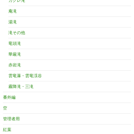
カクレ滝
庵滝
湯滝
滝その他
竜頭滝
華厳滝
赤岩滝
雲竜瀑・雲竜渓谷
霧降滝・三滝
番外編
空
管理者用
紅葉