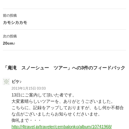
投
前の投稿
稿
カモシカカモ
ナ
次の投稿
ビ
20cm♪
ゲ
ー
「庵滝 スノーシュー ツアー」への3件のフィードバック
シ
ビケ♪
ョ
2013年1月15日 03:03
ン
13日にご案内して頂いた者です。
大変素晴らしいツアーを、ありがとうございました。
こちらに、記録をアップしておりますが、もし何か不都合
な点がございましたらお知らせくださいませ。
御礼まで・・・
http://4travel.jp/traveler/cembalonko/album/10741968/