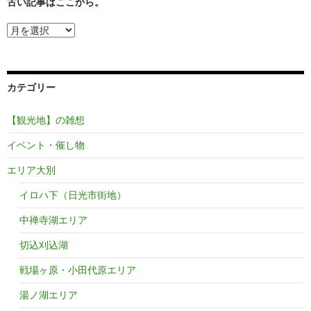
古い記事はここから。
古
い
記
事
は
カテゴリー
こ
こ
か
【観光地】の雑想
ら。
イベント・催し物
エリア大別
イロハ下（日光市街地）
中禅寺湖エリア
切込刈込湖
戦場ヶ原・小田代原エリア
湯ノ湖エリア