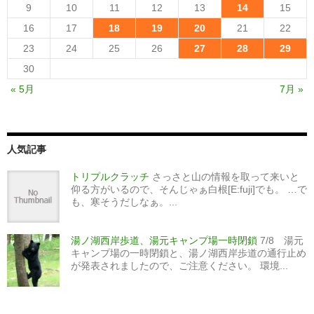
9
10
11
12
13
14
15
16
17
18
19
20
21
22
23
24
25
26
27
28
29
30
« 5月
7月 »
人気記事
トリプルクラッチ
さっさと山の情報を取って来いと
仰る方がいるので、そんじゃぁ白根[E:fuji]でも。 …で
も、寒そうだしなぁ。...
湯ノ湖西岸歩道、湯元キャンプ場一時閉鎖
7/8 湯元
キャンプ場の一時閉鎖と、湯ノ湖西岸歩道の通行止め
が発表されましたので、ご注意ください。 環境...