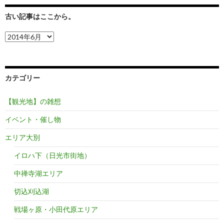
古い記事はここから。
古
い
記
事
は
カテゴリー
こ
こ
か
【観光地】の雑想
ら。
イベント・催し物
エリア大別
イロハ下（日光市街地）
中禅寺湖エリア
切込刈込湖
戦場ヶ原・小田代原エリア