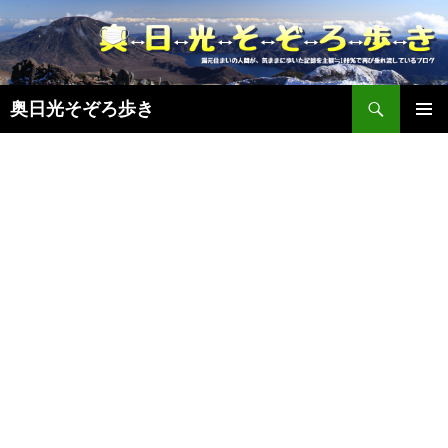
検
奥日光そぞろ歩き
索
コ
メインメ
ン
ニュー
テ
ン
ツ
へ
ス
キ
ッ
プ