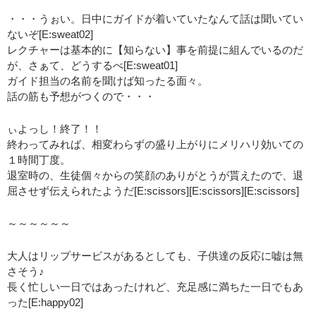
・・・うぉい。日中にガイドが着いていたなんて話は聞いてい
ないぞ[E:sweat02]
レクチャーは基本的に【知らない】事を前提に組んでいるのだ
が、さぁて、どうするべ[E:sweat01]
ガイド担当の名前を聞けば知ったる面々。
話の筋も予想がつくので・・・
ぃよっし！終了！！
終わってみれば、相変わらずの盛り上がりにメリハリ効いての
１時間丁度。
退室時の、生徒個々からの笑顔のありがとうが貰えたので、退
屈させず伝えられたようだ[E:scissors][E:scissors][E:scissors]
～～～～～～
大人はリップサービスがあるとしても、子供達の反応に嘘は無
さそう♪
長く忙しい一日ではあったけれど、充足感に満ちた一日でもあ
った[E:happy02]