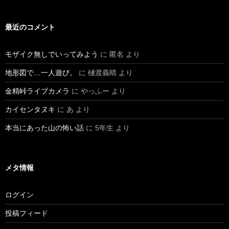
最近のコメント
モザイク無しでいってみよう
に
匿名
より
地形図で…一人遊び。
に
樋渡義晴
より
金精峠ライブカメラ
に
やっふー
より
カイセンタヌキ
に
あ
より
本当にあった山の怖い話
に
5年生
より
メタ情報
ログイン
投稿フィード