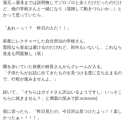
湯元→湯滝までは説明無しでゾロゾロと歩くだけだったのだけ
ど、他の学校さんと一緒になり（混雑して動きづらいか…）と
かって思っていたら、
「あれ～っ！？ 昨日の人だ！！」
前夜にレクチャーした自分所泊の学校さん。
普段なら並走は避けるのだけれど、対向もいないし、これなら
並走も問題無し（笑）
隣を歩いていた前夜の校長さんからクレームが入る。
「子供たちがお話に出てきたものを見つける度に立ち止まるの
で、行程が進みませんよ。」
続いて、「そちらはガイドさん沢山いるようですし、いっそこ
ちらに就きません？」と満面の笑みで[E:scissors]
宿に戻ったら、「昨日見たの、今日沢山見つけたよっ！！楽し
かったぁ～！！！」