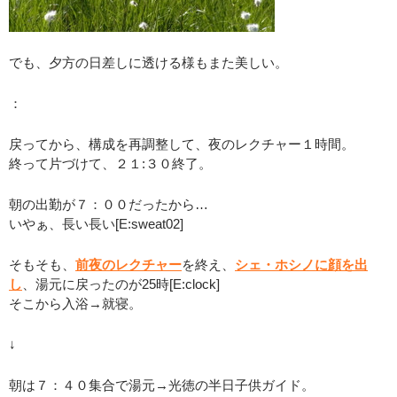
でも、夕方の日差しに透ける様もまた美しい。
：
戻ってから、構成を再調整して、夜のレクチャー１時間。
終って片づけて、２１:３０終了。
朝の出勤が７：００だったから…
いやぁ、長い長い[E:sweat02]
そもそも、
前夜のレクチャー
を終え、
シェ・ホシノに顔を出
し
、湯元に戻ったのが25時[E:clock]
そこから入浴→就寝。
↓
朝は７：４０集合で湯元→光徳の半日子供ガイド。