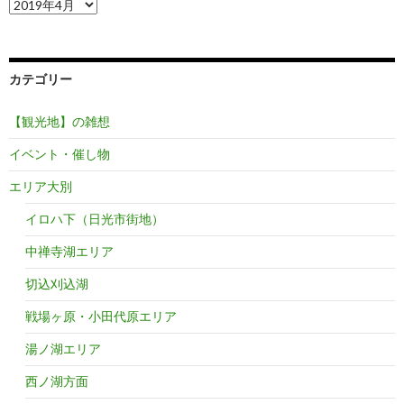
古
い
記
事
は
カテゴリー
こ
こ
か
【観光地】の雑想
ら。
イベント・催し物
エリア大別
イロハ下（日光市街地）
中禅寺湖エリア
切込刈込湖
戦場ヶ原・小田代原エリア
湯ノ湖エリア
西ノ湖方面