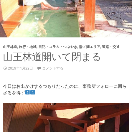
山王林道
,
旅行・地域
,
日記・コラム・つぶやき
,
湯ノ湖エリア
,
道路・交通
山王林道開いて閉まる
2019年4月22日
コメントする
今日はお出かけするつもりだったのに、事務所フォローに回ら
ざるを得ず