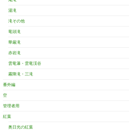
湯滝
滝その他
竜頭滝
華厳滝
赤岩滝
雲竜瀑・雲竜渓谷
霧降滝・三滝
番外編
空
管理者用
紅葉
奥日光の紅葉