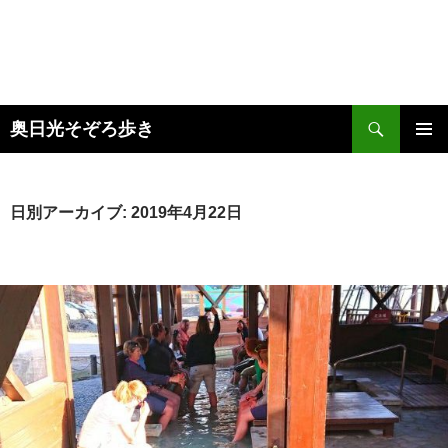
検
奥日光そぞろ歩き
索
コ
メインメ
ン
ニュー
テ
ン
日別アーカイブ: 2019年4月22日
ツ
へ
ス
キ
ッ
プ