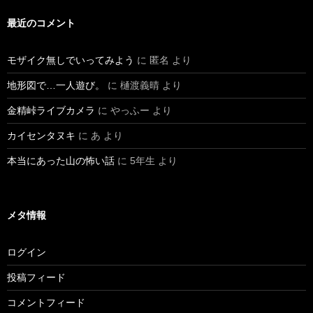
最近のコメント
モザイク無しでいってみよう
に
匿名
より
地形図で…一人遊び。
に
樋渡義晴
より
金精峠ライブカメラ
に
やっふー
より
カイセンタヌキ
に
あ
より
本当にあった山の怖い話
に
5年生
より
メタ情報
ログイン
投稿フィード
コメントフィード