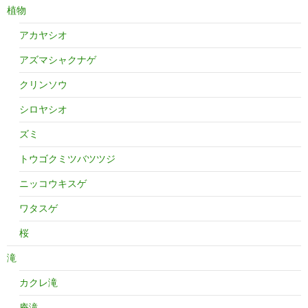
植物
アカヤシオ
アズマシャクナゲ
クリンソウ
シロヤシオ
ズミ
トウゴクミツバツツジ
ニッコウキスゲ
ワタスゲ
桜
滝
カクレ滝
庵滝