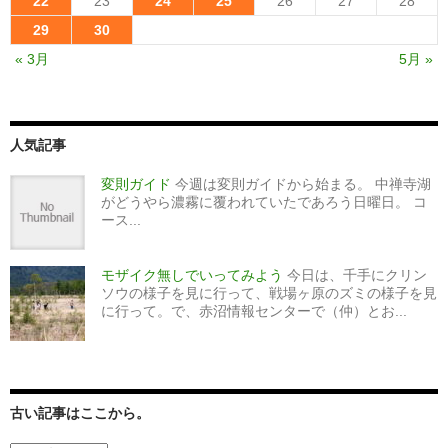
22
23
24
25
26
27
28
29
30
« 3月
5月 »
人気記事
変則ガイド
今週は変則ガイドから始まる。 中禅寺湖
がどうやら濃霧に覆われていたであろう日曜日。 コ
ース...
モザイク無しでいってみよう
今日は、千手にクリン
ソウの様子を見に行って、戦場ヶ原のズミの様子を見
に行って。で、赤沼情報センターで（仲）とお...
古い記事はここから。