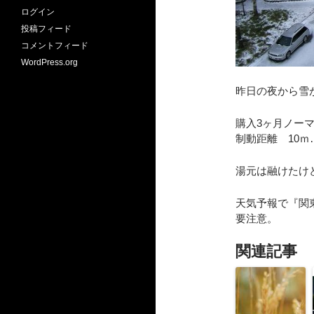
ログイン
投稿フィード
コメントフィード
WordPress.org
昨日の夜から雪
購入3ヶ月ノーマ
制動距離 10ｍ
湯元は融けたけ
天気予報で『関
要注意。
関連記事