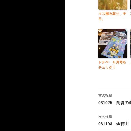
マス掴み取り、中
日。
トチペ ６月号を
チェック！
投
前の投稿
稿
061025 阿含の
ナ
次の投稿
ビ
061108 金精山