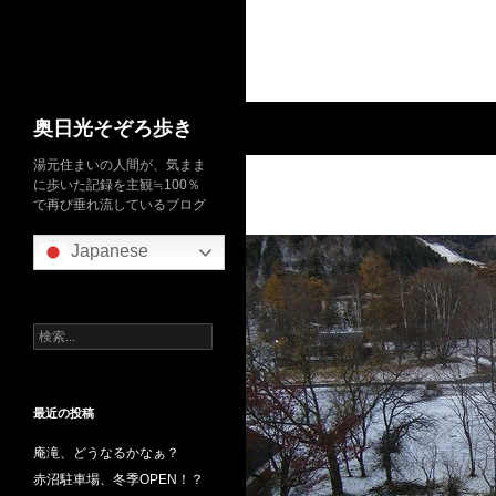
検
奥日光そぞろ歩き
索
湯元住まいの人間が、気まま
に歩いた記録を主観≒100％
で再び垂れ流しているブログ
Japanese
検
索:
最近の投稿
庵滝、どうなるかなぁ？
赤沼駐車場、冬季OPEN！？