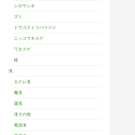
シロヤシオ
ズミ
トウゴクミツバツツジ
ニッコウキスゲ
ワタスゲ
桜
滝
カクレ滝
庵滝
湯滝
滝その他
竜頭滝