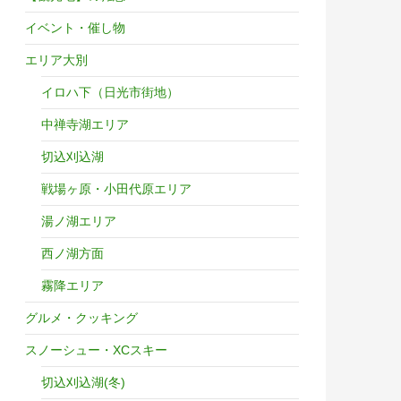
ら。
イベント・催し物
エリア大別
イロハ下（日光市街地）
中禅寺湖エリア
切込刈込湖
戦場ヶ原・小田代原エリア
湯ノ湖エリア
西ノ湖方面
霧降エリア
グルメ・クッキング
スノーシュー・XCスキー
切込刈込湖(冬)