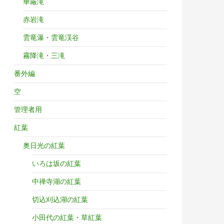
華厳滝
赤岩滝
雲竜瀑・雲竜渓谷
霧降滝・三滝
番外編
空
管理者用
紅葉
奥日光の紅葉
いろは坂の紅葉
中禅寺湖の紅葉
切込刈込湖の紅葉
小田代の紅葉・草紅葉