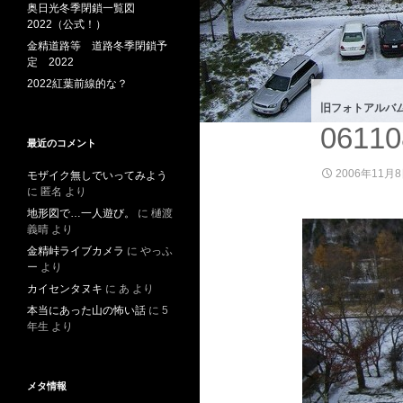
奥日光冬季閉鎖一覧図
2022（公式！）
金精道路等 道路冬季閉鎖予
定 2022
2022紅葉前線的な？
旧フォトアルバ
0611
最近のコメント
2006年11月
モザイク無しでいってみよう
に
匿名
より
地形図で…一人遊び。
に
樋渡
義晴
より
金精峠ライブカメラ
に
やっふ
ー
より
カイセンタヌキ
に
あ
より
本当にあった山の怖い話
に
5
年生
より
メタ情報