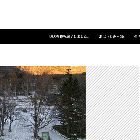
コンテンツへスキップ
BLOG移転完了しました。
あばうとみ～(仮)
そ 