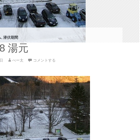
ム
,
潜伏期間
08 湯元
8日
べー太
コメントする