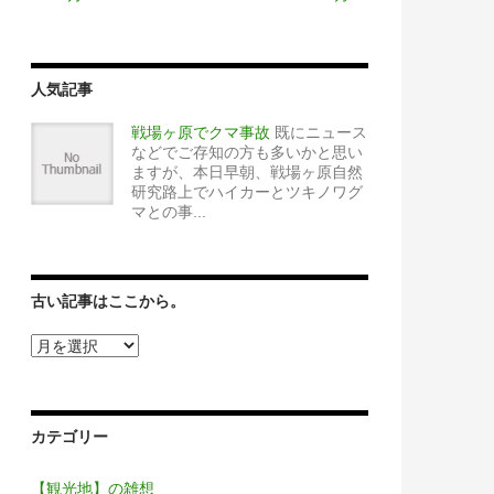
人気記事
戦場ヶ原でクマ事故
既にニュース
などでご存知の方も多いかと思い
ますが、本日早朝、戦場ヶ原自然
研究路上でハイカーとツキノワグ
マとの事...
古い記事はここから。
古
い
記
事
は
カテゴリー
こ
こ
か
【観光地】の雑想