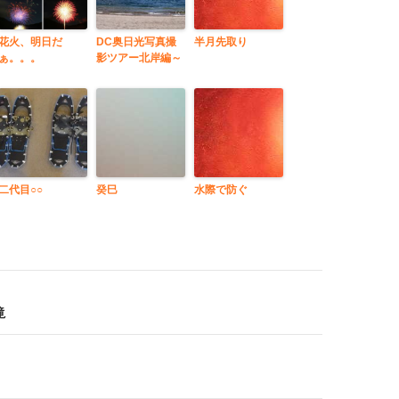
花火、明日だ
DC奥日光写真撮
半月先取り
ぁ。。。
影ツアー北岸編～
二代目○○
癸巳
水際で防ぐ
滝